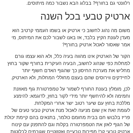
רלוונטי גם בחורף? בבלוג הבא נשבור כמה מיתוסים.
ארטיק טבעי בכל השנה
משום מה נהוג לחשוב כי ארטיק או בשמו העממי קרטיב הוא
מעדן לעונת הקיץ בלבד, אז באנו לשבור לכם את המיתוס, מי
אמר שאסור לאכול ארטיק בחורף?
הקור של הארטיק אינו מהווה בעיה כלל, ולא הוא עצמו גורם
למחלות כפי שנהוג לחשוב, הבעיה העיקרית בחורף שקור בחוץ
מחליש את מערכת החיסון כך שהגוף האדם חשוף יותר
לחיידקים ווירוסים שהם בעצם מחוללי המחלות, ולא הארטיק.
לכן, מומלץ בעונת החורף לשמור על טמפרטורת גוף מאוזנת
וחמימה ולא להיחשף יותר מידי לקור בחוץ, לדוגמא: להימנע
מללכת בחוץ עם שיער רטוב ישר אחרי המקלחת.
לעומת זאת אין שום מניעה לאכול מנת ארטיק טבעי טעים של
פריז בלבוש חם בבית מחומם כולמר, בתנאים בהם קיימת יכולת
של הגוף לאזן את הטמפרטורה בקלות וגם להתפנק עם קינוח
ארטיק טבעי קר! מפירות טבעיים ואקזוטיים שגורמים לבלוטות