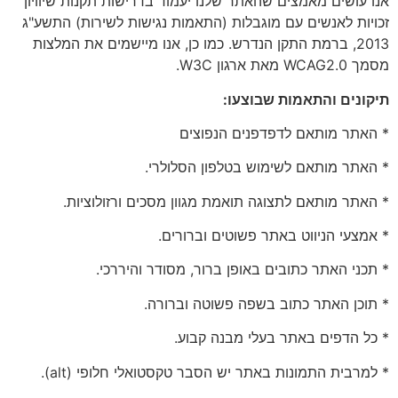
אנו עושים מאמצים שהאתר שלנו יעמוד בדרישות תקנות שיוויון
זכויות לאנשים עם מוגבלות (התאמות נגישות לשירות) התשע"ג
2013, ברמת התקן הנדרש. כמו כן, אנו מיישמים את המלצות
מסמך WCAG2.0 מאת ארגון W3C.
תיקונים והתאמות שבוצעו:
* האתר מותאם לדפדפנים הנפוצים
* האתר מותאם לשימוש בטלפון הסלולרי.
* האתר מותאם לתצוגה תואמת מגוון מסכים ורזולוציות.
* אמצעי הניווט באתר פשוטים וברורים.
* תכני האתר כתובים באופן ברור, מסודר והיררכי.
* תוכן האתר כתוב בשפה פשוטה וברורה.
* כל הדפים באתר בעלי מבנה קבוע.
* למרבית התמונות באתר יש הסבר טקסטואלי חלופי (alt).