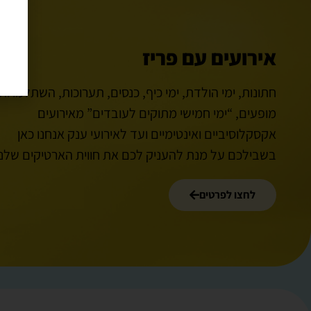
אירועים עם פריז
חתונות, ימי הולדת, ימי כיף, כנסים, תערוכות, השתלמויות,
מופעים, “ימי חמישי מתוקים לעובדים” מאירועים
אקסקלוסיביים ואינטימיים ועד לאירועי ענק אנחנו כאן
בשבילכם על מנת להעניק לכם את חווית הארטיקים שלנו
לחצו לפרטים