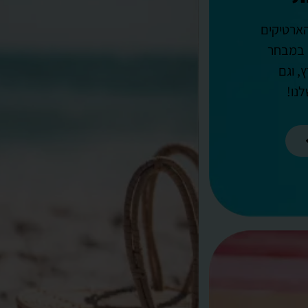
הארטיקים
 במבחר
, וגם
נו!